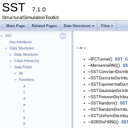
SST
7.1.0
StructuralSimulationToolkit
Main Page
Related Pages
Data Structures
Files
+
+
SST
▼
Key Interfaces
- ~ -
Data Structures
▼
Data Structures
►
~IPCTunnel() :
SST::C
Class Hierarchy
►
~MersenneRNG() :
SS
Data Fields
▼
~SSTConstantDistribu
All
►
~SSTDiscreteDistribu
Functions
▼
~SSTExponentialDistr
a
~SSTGaussianDistribu
c
~SSTPoissonDistribut
d
~SSTRandom() :
SST
e
~SSTRandomDistribut
f
~SSTUniformDistribut
g
~XORShiftRNG() :
SST
h