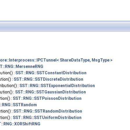
ore::Interprocess::IPCTunnel< ShareDataType, MsgType >
T::RNG::MersenneRNG
tion() :
SST::RNG::SSTConstantDistribution
tion() :
SST::RNG::SSTDiscreteDistribution
ibution() :
SST::RNG::SSTExponentialDistribution
tion() :
SST::RNG::SSTGaussianDistribution
ion() :
SST::RNG::SSTPoissonDistribution
::RNG::SSTRandom
ion() :
SST::RNG::SSTRandomDistribution
ion() :
SST::RNG::SSTUniformDistribution
::RNG::XORShiftRNG