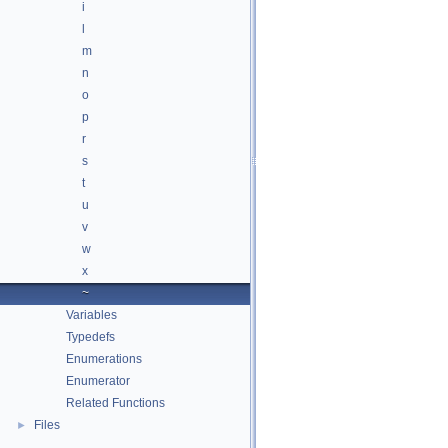
i
l
m
n
o
p
r
s
t
u
v
w
x
~
Variables
Typedefs
Enumerations
Enumerator
Related Functions
Files
►